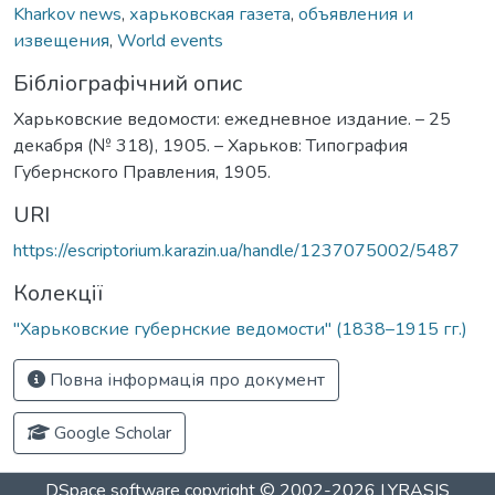
Kharkov news
,
харьковская газета
,
объявления и
извещения
,
World events
Бібліографічний опис
Харьковские ведомости: ежедневное издание. – 25
декабря (№ 318), 1905. – Харьков: Типография
Губернского Правления, 1905.
URI
https://escriptorium.karazin.ua/handle/1237075002/5487
Колекції
"Харьковские губернские ведомости" (1838–1915 гг.)
Повна інформація про документ
Google Scholar
DSpace software
copyright © 2002-2026
LYRASIS