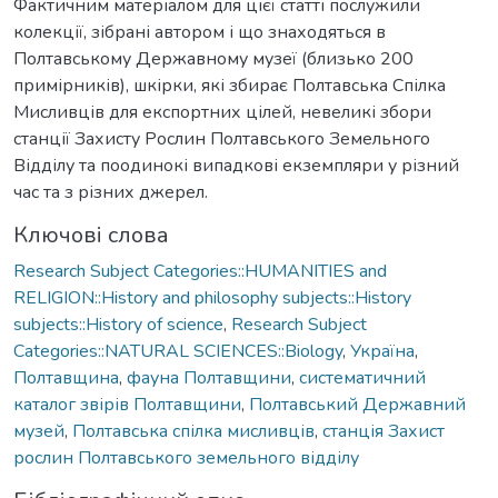
Фактичним матеріалом для цієї статті послужили
колекції, зібрані автором і що знаходяться в
Полтавському Державному музеї (близько 200
примірників), шкірки, які збирає Полтавська Спілка
Мисливців для експортних цілей, невеликі збори
станції Захисту Рослин Полтавського Земельного
Відділу та поодинокі випадкові екземпляри у різний
час та з різних джерел.
Ключові слова
Research Subject Categories::HUMANITIES and
RELIGION::History and philosophy subjects::History
subjects::History of science
,
Research Subject
Categories::NATURAL SCIENCES::Biology
,
Україна
,
Полтавщина
,
фауна Полтавщини
,
систематичний
каталог звірів Полтавщини
,
Полтавський Державний
музей
,
Полтавська спілка мисливців
,
станція Захист
рослин Полтавського земельного відділу