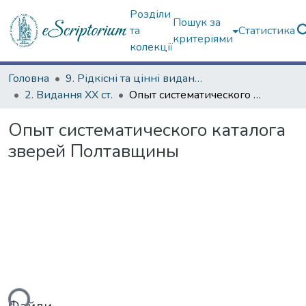
Розділи
Пошук за
та
Статистика
критеріями
колекції
Головна
9. Рідкісні та цінні видання
2. Видання ХХ ст.
Опыт систематического каталога зверей Полтавщины
Опыт систематического каталога
зверей Полтавщины
ься...