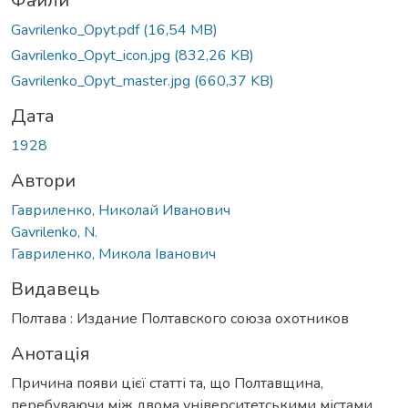
Файли
Gavrilenko_Opyt.pdf
(16,54 MB)
Gavrilenko_Opyt_icon.jpg
(832,26 KB)
Gavrilenko_Opyt_master.jpg
(660,37 KB)
Дата
1928
Автори
Гавриленко, Николай Иванович
Gavrilenko, N.
Гавриленко, Микола Іванович
Видавець
Полтава : Издание Полтавского союза охотников
Анотація
Причина появи цієї статті та, що Полтавщина,
перебуваючи між двома університетськими містами,