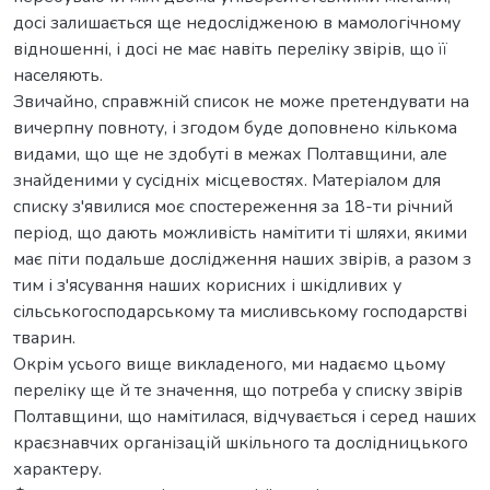
досі залишається ще недослідженою в мамологічному
відношенні, і досі не має навіть переліку звірів, що її
населяють.
Звичайно, справжній список не може претендувати на
вичерпну повноту, і згодом буде доповнено кількома
видами, що ще не здобуті в межах Полтавщини, але
знайденими у сусідніх місцевостях. Матеріалом для
списку з'явилися моє спостереження за 18-ти річний
період, що дають можливість намітити ті шляхи, якими
має піти подальше дослідження наших звірів, а разом з
тим і з'ясування наших корисних і шкідливих у
сільськогосподарському та мисливському господарстві
тварин.
Окрім усього вище викладеного, ми надаємо цьому
переліку ще й те значення, що потреба у списку звірів
Полтавщини, що намітилася, відчувається і серед наших
краєзнавчих організацій шкільного та дослідницького
характеру.