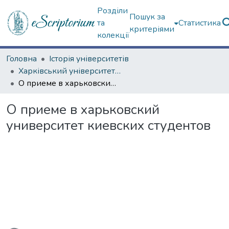
Розділи
Пошук за
та
Статистика
критеріями
колекції
Головна
Історія університетів
Харківський університет (сторінками періодичних видань)
О приеме в харьковский университет киевских студентов
О приеме в харьковский
университет киевских студентов
иться...