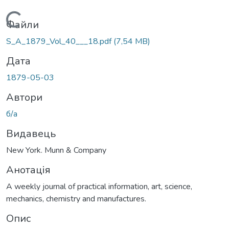
Вантажиться...
Файли
S_A_1879_Vol_40___18.pdf
(7,54 MB)
Дата
1879-05-03
Автори
б/а
Видавець
New York. Munn & Company
Анотація
A weekly journal of practical information, art, science,
mechanics, chemistry and manufactures.
Опис