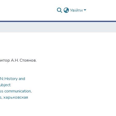
Увійти
ктор А.Н. Стоянов.
::History and
ubject
ss communication
,
s
,
харьковская