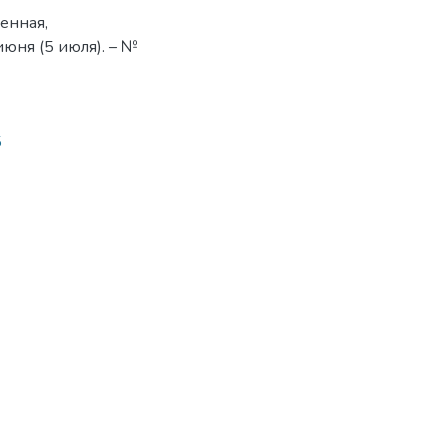
енная,
июня (5 июля). – №
5