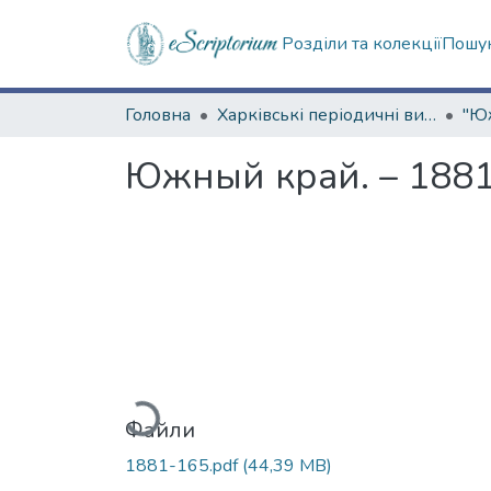
Розділи та колекції
Пошук
Головна
Харківські періодичні видання
Южный край. – 1881
Вантажиться...
Файли
1881-165.pdf
(44,39 MB)