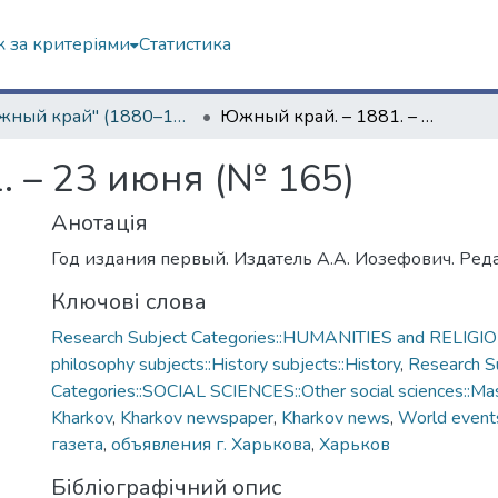
 за критеріями
Статистика
"Южный край" (1880–1919 гг.)
Южный край. – 1881. – 23 июня (№ 165)
. – 23 июня (№ 165)
Анотація
Год издания первый. Издатель А.А. Иозефович. Реда
Ключові слова
Research Subject Categories::HUMANITIES and RELIGION
philosophy subjects::History subjects::History
,
Research S
Categories::SOCIAL SCIENCES::Other social sciences::Ma
Kharkov
,
Kharkov newspaper
,
Kharkov news
,
World event
газета
,
объявления г. Харькова
,
Харьков
Бібліографічний опис