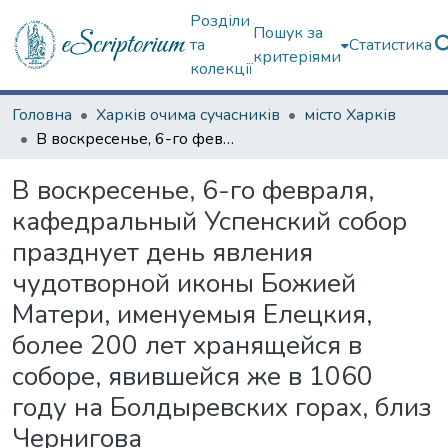
Розділи
Пошук за
та
Статистика
критеріями
колекції
Головна
Харків очима сучасників
місто Харків
В воскресенье, 6-го февраля, кафедральный Успенский собор празднует день явления чудотворной иконы Божией Матери, именуемыя Елецкия, более 200 лет хранящейся в соборе, явившейся же в 1060 году на Болдыревских горах, близ Чернигова
В воскресенье, 6-го февраля,
кафедральный Успенский собор
празднует день явления
чудотворной иконы Божией
Матери, именуемыя Елецкия,
более 200 лет хранящейся в
соборе, явившейся же в 1060
году на Болдыревских горах, близ
Чернигова