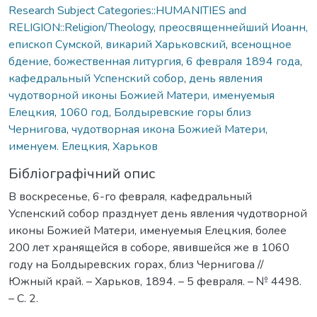
Research Subject Categories::HUMANITIES and
RELIGION::Religion/Theology
,
преосвященнейший Иоанн,
епископ Сумской, викарий Харьковский
,
всенощное
бдение
,
божественная литургия
,
6 февраля 1894 года
,
кафедральный Успенский собор
,
день явления
чудотворной иконы Божией Матери, именуемыя
Елецкия
,
1060 год
,
Болдыревские горы близ
Чернигова
,
чудотворная икона Божией Матери,
именуем. Елецкия
,
Харьков
Бібліографічний опис
В воскресенье, 6-го февраля, кафедральный
Успенский собор празднует день явления чудотворной
иконы Божией Матери, именуемыя Елецкия, более
200 лет хранящейся в соборе, явившейся же в 1060
году на Болдыревских горах, близ Чернигова //
Южный край. – Харьков, 1894. – 5 февраля. – № 4498.
– С. 2.