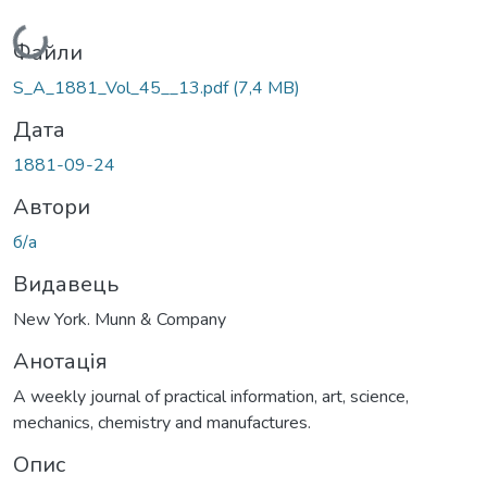
Вантажиться...
Файли
S_A_1881_Vol_45__13.pdf
(7,4 MB)
Дата
1881-09-24
Автори
б/а
Видавець
New York. Munn & Company
Анотація
A weekly journal of practical information, art, science,
mechanics, chemistry and manufactures.
Опис