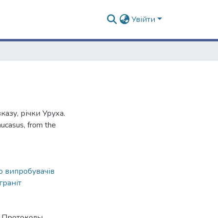
Увійти
казу, річки Уруха.
aucasus, from the
о випробувачів
граніт
/ Протоколы