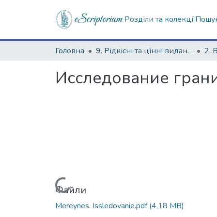
Розділи та колекції
Пошук
Головна
9. Рідкісні та цінні видання
2. 
Исследование грани
Вантажиться...
Файли
Mereynes. Issledovanie.pdf
(4,18 MB)