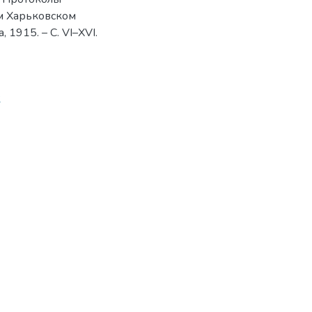
м Харьковском
а, 1915. – С. VI–XVI.
2