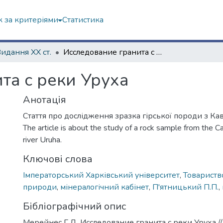
 за критеріями
Статистика
Видання ХХ ст.
Исследование гранита с реки Уруха
та с реки Уруха
Анотація
Стаття про дослідження зразка гірської породи з Кав
The article is about the study of a rock sample from the C
river Uruha.
Ключові слова
Імператорський Харківський університет
,
Товариств
природи
,
мінералогічний кабінет
,
П'ятницький П.П.
,
Бібліографічний опис
Мерейнес Г.Д. Исследование гранита с реки Уруха /