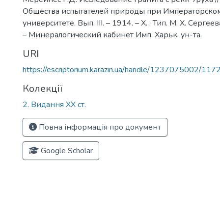
Общества испытателей природы при Императорско
университете. Вып. ІІІ. – 1914. – Х. : Тип. М. Х. Сергеев
– Минералогический кабинет Имп. Харьк. ун-та.
URI
https://escriptorium.karazin.ua/handle/1237075002/117
Колекції
2. Видання ХХ ст.
Повна інформація про документ
Google Scholar