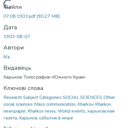
Вантажиться...
Файли
07.08.1903.pdf
(90,27 MB)
Дата
1903-08-07
Автори
б/а
Видавець
Харьков: Типография «Южного Края»
Ключові слова
Research Subject Categories::SOCIAL SCIENCES::Other
social sciences::Mass communication
,
Kharkov
,
Kharkov
newspaper
,
Kharkov news
,
World events
,
харьковская
газета
,
Харьков
,
события в мире