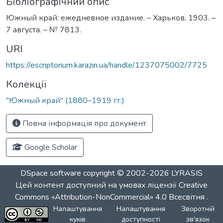
Бібліографічний опис
Южный край: ежедневное издание. – Харьков, 1903. –
7 августа. – № 7813.
URI
https://escriptorium.karazin.ua/handle/1237075002/7725
Колекції
"Южный край" (1880–1919 гг.)
Повна інформація про документ
Google Scholar
DSpace software
copyright © 2002-2026
LYRASIS
Цей контент доступний на умовах ліцензії
Creative
Commons «Attribution-NonCommercial» 4.0 Всесвітня
.
Налаштування
Налаштування
Зворотній
куків
доступності
зв'язок