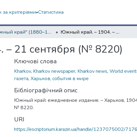
 за критеріями
Статистика
"Южный край" (1880–1919 гг.)
Южный край. – 1904. – 21 сентября (№ 8220)
 – 21 сентября (№ 8220)
Ключові слова
Kharkov
,
Kharkov newspaper
,
Kharkov news
,
World event
газета
,
Харьков
,
события в мире
Бібліографічний опис
Южный край: ежедневное издание. – Харьков, 1904. 
№ 8220.
URI
https://escriptorium.karazin.ua/handle/1237075002/717