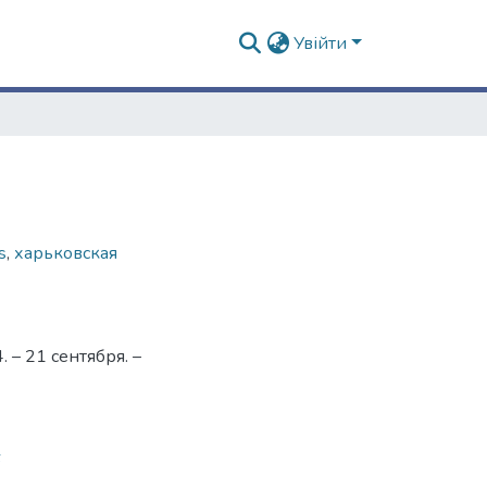
Увійти
s
,
харьковская
– 21 сентября. –
6