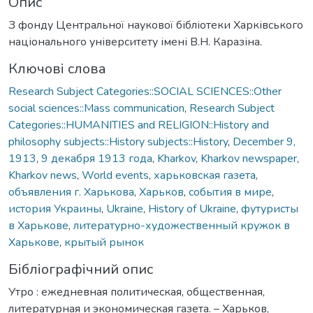
Опис
З фонду Центральної наукової бібліотеки Харківського
національного університету імені В.Н. Каразіна.
Ключові слова
Research Subject Categories::SOCIAL SCIENCES::Other
social sciences::Mass communication
,
Research Subject
Categories::HUMANITIES and RELIGION::History and
philosophy subjects::History subjects::History
,
December 9,
1913
,
9 декабря 1913 года
,
Kharkov
,
Kharkov newspaper
,
Kharkov news
,
World events
,
харьковская газета
,
объявления г. Харькова
,
Харьков
,
события в мире
,
история Украины
,
Ukraine
,
History of Ukraine
,
футуристы
в Харькове
,
литературно-художественный кружок в
Харькове
,
крытый рынок
Бібліографічний опис
Утро : ежедневная политическая, общественная,
литературная и экономическая газета. – Харьков,