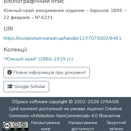
Бібліографічний опис
Южный край: ежедневное издание. – Харьков, 1899. –
22 февраля. – № 6231.
URI
https://escriptorium.karazin.ua/handle/1237075002/6461
Колекції
"Южный край" (1880–1919 гг.)
Повна інформація про документ
Google Scholar
DSpace software
copyright © 2002-2026
LYRASIS
Цей контент доступний на умовах ліцензії
Creative
Commons «Attribution-NonCommercial» 4.0 Всесвітня
.
Налаштування
Налаштування
Зворотній
куків
доступності
зв'язок