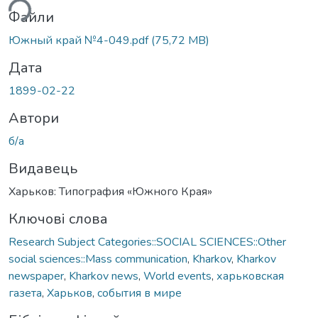
ься...
Файли
Южный край №4-049.pdf
(75,72 MB)
Дата
1899-02-22
Автори
б/а
Видавець
Харьков: Типография «Южного Края»
Ключові слова
Research Subject Categories::SOCIAL SCIENCES::Other
social sciences::Mass communication
,
Kharkov
,
Kharkov
newspaper
,
Kharkov news
,
World events
,
харьковская
газета
,
Харьков
,
события в мире