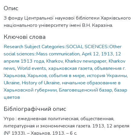
Опис
З фонду Центральної наукової бібліотеки Харківського
національного університету імені В.Н. Каразіна.
Ключові слова
Research Subject Categories::SOCIAL SCIENCES::Other
social sciences::Mass communication
,
April 12, 1913
,
12
апреля 1913 года
,
Kharkov
,
Kharkov newspaper
,
Kharkov
news
,
World events
,
харьковская газета
,
объявления г.
Харькова
,
Харьков
,
события в мире
,
история Украины
,
Ukraine
,
History of Ukraine
,
начальное образование в
Харьковской губернии
,
Благовещенский базар
,
базар
цветов
Бібліографічний опис
Утро : ежедневная политическая, общественная,
литературная и экономическая газета. 1913, 12 апреля
(№ 1933). – Харьков, 1913. – 6 с.