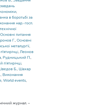
ков В.
,
Завдання
 завдань
економіки
,
нка в боротьбі за
конання нар.-госп.
технічної
,
Основні питання
ронов Г.
,
Основні
ської металурґії
,
п'ятирічці
,
Леонов
а
,
Рудницький П.
,
й п’ятирічці
,
ведов Б.
,
Шахар
.
,
Виконання
e
,
World events
,
мічний журнал. –