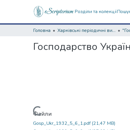
Розділи та колекції
Пошук
Головна
Харківські періодичні видання
Господарство Україн
Вантажиться...
Файли
Gosp_Ukr_1932_5_6_1.pdf
(21,47 MB)