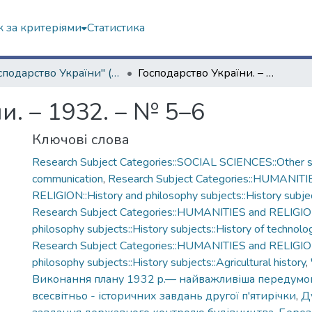
 за критеріями
Статистика
"Господарство України" (1929 р.)
Господарство України. – 1932. – № 5–6
и. – 1932. – № 5–6
Ключові слова
Research Subject Categories::SOCIAL SCIENCES::Other so
communication
,
Research Subject Categories::HUMANITI
RELIGION::History and philosophy subjects::History subjec
Research Subject Categories::HUMANITIES and RELIGION
philosophy subjects::History subjects::History of technolo
Research Subject Categories::HUMANITIES and RELIGION
philosophy subjects::History subjects::Agricultural history
,
Виконання плану 1932 p.— найважливіша передумо
всесвітньо - історичних завдань другої п'ятирічки
,
Д