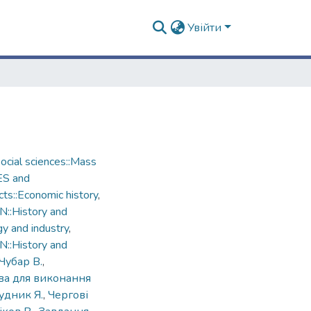
Увійти
cial sciences::Mass
ES and
ts::Economic history
,
::History and
gy and industry
,
::History and
Чубар В.
,
ва для виконання
удник Я.
,
Чергові