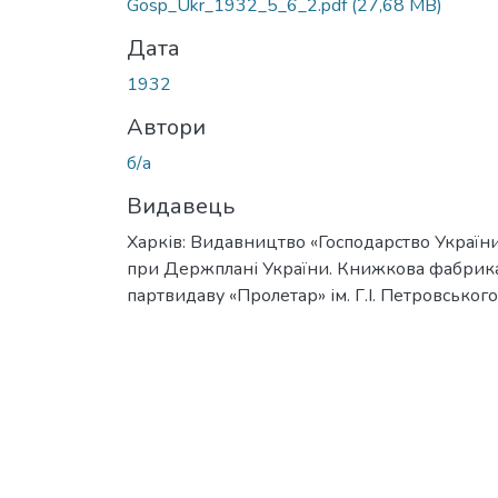
Gosp_Ukr_1932_5_6_2.pdf
(27,68 MB)
Дата
1932
Автори
б/а
Видавець
Харків: Видавництво «Господарство Україн
при Держплані України. Книжкова фабрик
партвидаву «Пролетар» ім. Г.І. Петровського