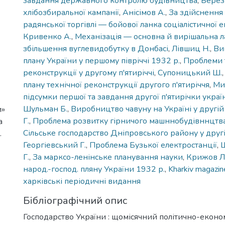
завдання державного контролю будівництва
,
Березі
хлібозбиральної кампанії
,
Анісімов А.
,
За здійснення
радянської торгівлі — бойової ланка соціалістичної 
Кривенко А.
,
Механізація — основна й вирішальна ла
збільшення вуглевидобутку в Донбасі
,
Лівшиц Н.
,
Ви
плану України у першому півріччі 1932 р.
,
Проблеми 
реконструкції у другому п'ятиріччі
,
Супоницький Ш.
плану технічної реконструкції другого п'ятиріччя
,
Ми
підсумки першої та завдання другої п'ятирічки україн
Шульман Б.
,
Виробництво чавуну на Україні у другій 
и»
Г.
,
Проблема розвитку гірничого машннобудівннцтв
а
Сільське господарство Дніпровського району у другі
.
Георгіевський Г.
,
Проблема Бузької електростанції
,
Ш
Г.
,
За марксо-ленінське планування науки
,
Крижов Л
народ.-господ. пляну України 1932 р.
,
Kharkiv magazin
харківські періодичні видання
Бібліографічний опис
Господарство України : щомісячний політично-еконо