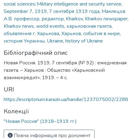
social sciences::Military intelligence and security service
,
September 7, 1919
,
7 сентября 1919 года
,
Маклецов
А.В. профессор, редактор
,
Kharkov
,
Kharkov newspaper
,
Kharkov news
,
world events
,
харьковская газета
,
объявления г. Харькова
,
Харьков
,
события в мире
,
история Украины
,
Ukraine
,
history of Ukraine
Бібліографічний опис
Новая Россия. 1919, 7 сентября (№ 92) : ежедневная
газета. – Харьков : Общество «Харьковский
взаимокредит», 1919. – 4 с.
URI
https://escriptorium.karazin.ua/handle/1237075002/2288
Колекції
"Новая Россия" (1918–1919 гг.)
Повна інформація про документ