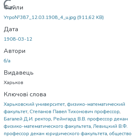
Вантажиться...
Файли
Утро№387_12.03.1908_4_u.jpg
(911,62 KB)
Дата
1908-03-12
Автори
б/а
Видавець
Харьков
Ключові слова
Харьковский университет
,
физико-математический
факультет
,
Степанов Павел Тихонович профессор
,
Багалей Д.И. ректор
,
Рейнгард В.В. профессор декан
физико-математического факультета
,
Левицкий В.Ф.
профессор декан юридического факультета
,
общество