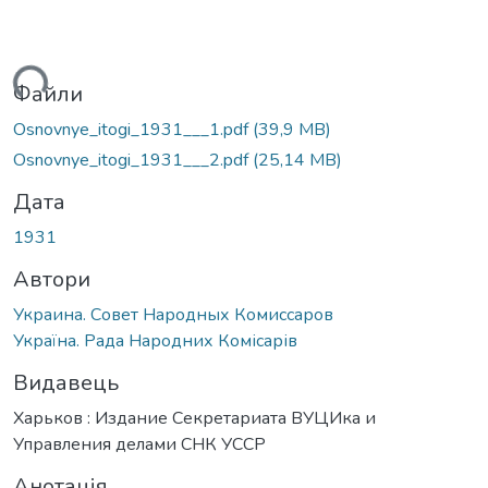
ься...
Файли
Osnovnye_itogi_1931___1.pdf
(39,9 MB)
Osnovnye_itogi_1931___2.pdf
(25,14 MB)
Дата
1931
Автори
Украина. Совет Народных Комиссаров
Україна. Рада Народних Комісарів
Видавець
Харьков : Издание Секретариата ВУЦИка и
Управления делами СНК УССР
Анотація