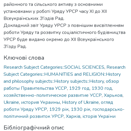
районного та сільського активу з основними
установками у роботі Уряду УРСР часу XI до XII
Всеукраїнських З'їздів Рад.
Докладний звіт Уряду УРСР з повнішим висвітленням
роботи Уряду та розвитку соціалістичного будівництва
УРСР буде видано окремо до XII Всеукраїнського
З'їзду Рад.
Ключові слова
Research Subject Categories::SOCIAL SCIENCES
,
Research
Subject Categories::HUMANITIES and RELIGION::History
and philosophy subjects::History subjects::History
,
обзор
работы Правительства УССР
,
1929 год
,
1930 год
,
хозяйственно-политическое развитие УССР
,
Харьков
,
Ukraine
,
история Украины
,
History of Ukraine
,
огляд
роботи Уряду УРСР
,
1929 рік
,
1930 рік
,
господарсько-
політичний розвиток УРСР
,
Харків
,
історія України
Бібліографічний опис