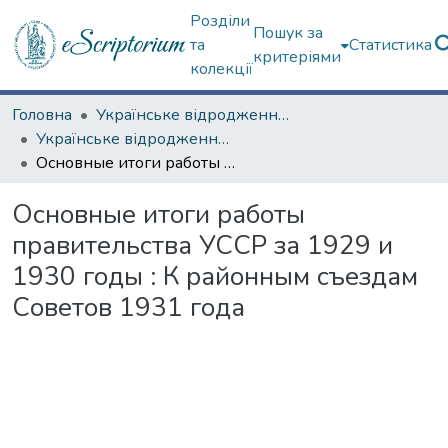
Розділи
Пошук за
та
Статистика
критеріями
колекції
Головна
Українське відродження (Третій Харків)
Українське відродження (Третій Харків) – Харків у 1919–1934 рр.
Основные итоги работы правительства УССР за 1929 и 1930 годы : К районным съездам Советов 1931 года
Основные итоги работы
правительства УССР за 1929 и
1930 годы : К районным съездам
Советов 1931 года