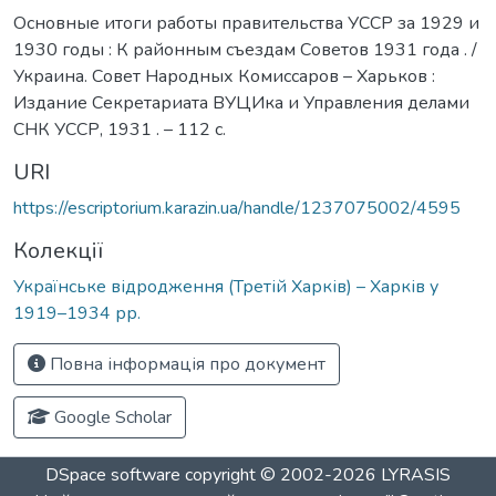
Основные итоги работы правительства УССР за 1929 и
1930 годы : К районным съездам Советов 1931 года . /
Украина. Совет Народных Комиссаров – Харьков :
Издание Секретариата ВУЦИка и Управления делами
СНК УССР, 1931 . – 112 с.
URI
https://escriptorium.karazin.ua/handle/1237075002/4595
Колекції
Українське відродження (Третій Харків) – Харків у
1919–1934 рр.
Повна інформація про документ
Google Scholar
DSpace software
copyright © 2002-2026
LYRASIS