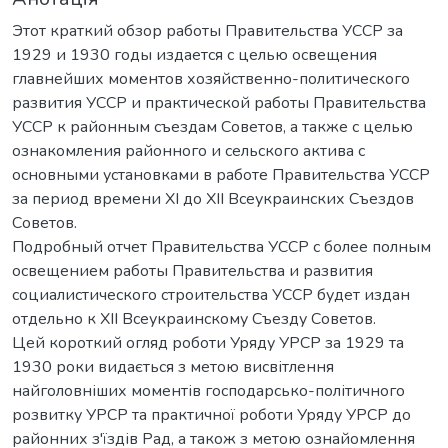
Этот краткий обзор работы Правительства УССР за
1929 и 1930 годы издается с целью освещения
главнейших моментов хозяйственно-политического
развития УССР и практической работы Правительства
УССР к районным съездам Советов, а также с целью
ознакомления районного и сельского актива с
основными установками в работе Правительства УССР
за период времени XI до XII Всеукраинских Съездов
Советов.
Подробный отчет Правительства УССР с более полным
освещением работы Правительства и развития
социалистического строительства УССР будет издан
отдельно к XII Всеукраинскому Съезду Советов.
Цей короткий огляд роботи Уряду УРСР за 1929 та
1930 роки видається з метою висвітлення
найголовніших моментів господарсько-політичного
розвитку УРСР та практичної роботи Уряду УРСР до
районних з'їздів Рад, а також з метою ознайомлення