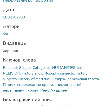
Переливание.pdf
(85,35 KB)
Дата
1882-02-09
Автори
б/а
Видавець
Харьков
Ключові слова
Research Subject Categories::HUMANITIES and
RELIGION::History and philosophy subjects::History
subjects::History of medicine
,
«Temps», парижская газета
,
Париж
,
переливание крови
,
анемия
,
способ
переливания крови
,
Рено Андриен
Бібліографічний опис