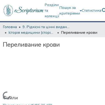
Розділи
Пошук за
та
Статистика
критеріями
колекції
Головна
9. Рідкісні та цінні видання
Історія медицини (сторінками періодичних видань)
Переливание крови
Переливание крови
Вантажиться...
Файли