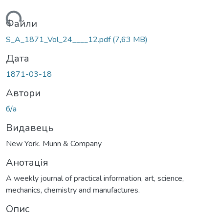
ажиться...
Файли
S_A_1871_Vol_24____12.pdf
(7,63 MB)
Дата
1871-03-18
Автори
б/а
Видавець
New York. Munn & Company
Анотація
A weekly journal of practical information, art, science,
mechanics, chemistry and manufactures.
Опис