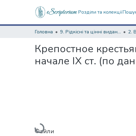
Розділи та колекції
Пошук
Головна
9. Рідкісні та цінні видання
2. 
Крепостное крестьян
начале IX ст. (по 
Вантажиться...
Файли