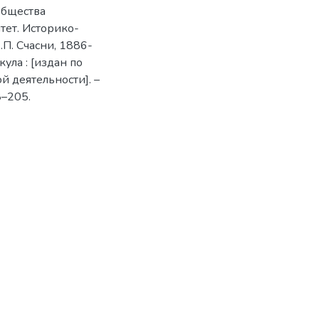
общества
тет. Историко-
.П. Счасни, 1886-
кула : [издан по
й деятельности]. –
8–205.