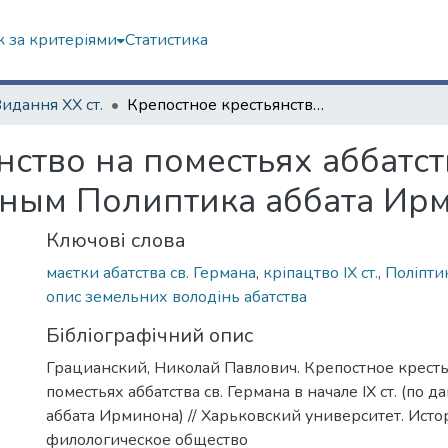
 за критеріями
Статистика
Видання ХХ ст.
Крепостное крестьянство на поместьях аббатства св. Германа в начале IX ст. (по данным Полиптика аббата Ирминона)
ство на поместьях аббатств
данным Полиптика аббата Ир
Ключові слова
маєтки абатства св. Германа
,
кріпацтво IX ст.
,
Поліпти
опис земельних володінь абатства
Бібліографічний опис
Грацианский, Николай Павлович. Крепостное кресть
поместьях аббатства св. Германа в начале IX ст. (по
аббата Ирминона) // Харьковский университет. Исто
филологическое общество