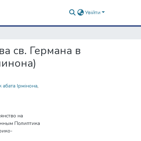
Увійти
а св. Германа в
минона)
к абата Ірмінона
,
янство на
 данным Полиптика
рико-