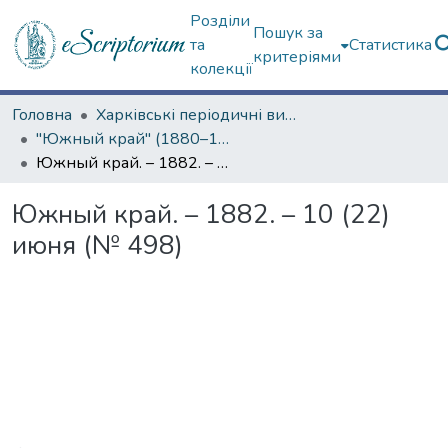
Розділи
Пошук за
та
Статистика
критеріями
колекції
Головна
Харківські періодичні видання
"Южный край" (1880–1919 гг.)
Южный край. – 1882. – 10 (22) июня (№ 498)
Южный край. – 1882. – 10 (22)
июня (№ 498)
Вантажиться...