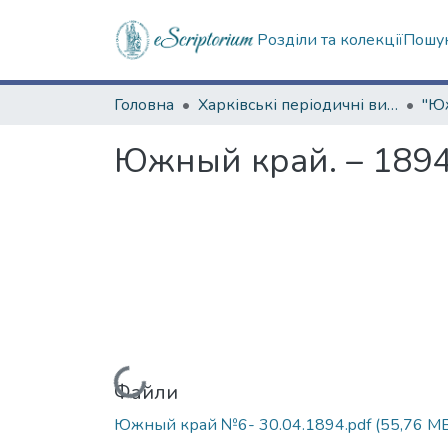
Розділи та колекції
Пошук
Головна
Харківські періодичні видання
Южный край. – 1894
Вантажиться...
Файли
Южный край №6- 30.04.1894.pdf
(55,76 M