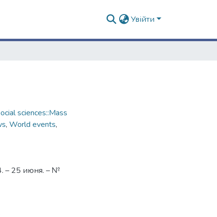
Увійти
cial sciences::Mass
ws
,
World events
,
 – 25 июня. – №
3