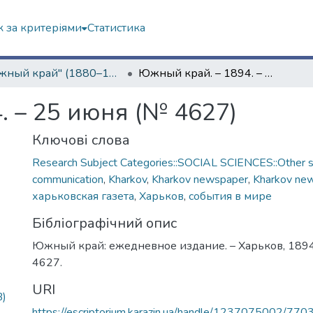
 за критеріями
Статистика
"Южный край" (1880–1919 гг.)
Южный край. – 1894. – 25 июня (№ 4627)
. – 25 июня (№ 4627)
Ключові слова
Research Subject Categories::SOCIAL SCIENCES::Other so
communication
,
Kharkov
,
Kharkov newspaper
,
Kharkov ne
харьковская газета
,
Харьков
,
события в мире
Бібліографічний опис
Южный край: ежедневное издание. – Харьков, 1894.
4627.
URI
B)
https://escriptorium.karazin.ua/handle/1237075002/770