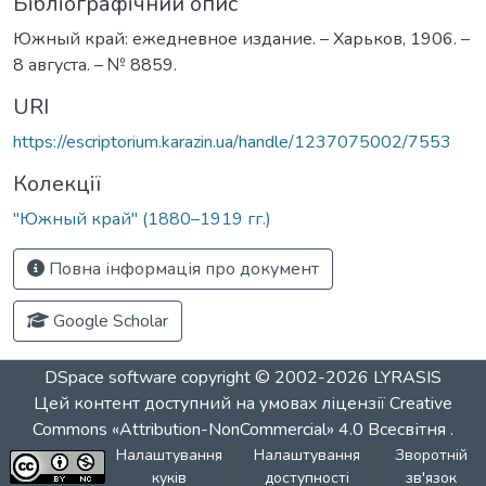
Бібліографічний опис
Южный край: ежедневное издание. – Харьков, 1906. –
8 августа. – № 8859.
URI
https://escriptorium.karazin.ua/handle/1237075002/7553
Колекції
"Южный край" (1880–1919 гг.)
Повна інформація про документ
Google Scholar
DSpace software
copyright © 2002-2026
LYRASIS
Цей контент доступний на умовах ліцензії
Creative
Commons «Attribution-NonCommercial» 4.0 Всесвітня
.
Налаштування
Налаштування
Зворотній
куків
доступності
зв'язок