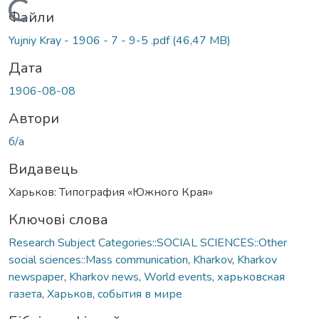
Вантажиться...
Файли
Yujniy Kray - 1906 - 7 - 9-5 .pdf
(46,47 MB)
Дата
1906-08-08
Автори
б/а
Видавець
Харьков: Типография «Южного Края»
Ключові слова
Research Subject Categories::SOCIAL SCIENCES::Other
social sciences::Mass communication
,
Kharkov
,
Kharkov
newspaper
,
Kharkov news
,
World events
,
харьковская
газета
,
Харьков
,
события в мире