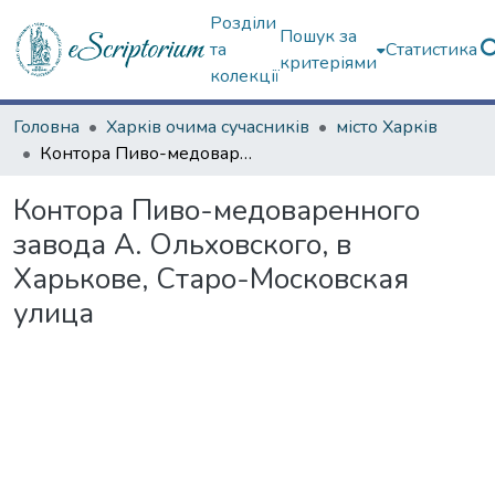
Розділи
Пошук за
та
Статистика
критеріями
колекції
Головна
Харків очима сучасників
місто Харків
Контора Пиво-медоваренного завода А. Ольховского, в Харькове, Старо-Московская улица
Контора Пиво-медоваренного
завода А. Ольховского, в
Харькове, Старо-Московская
улица