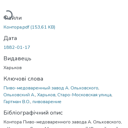
житься...
Файли
Контора.pdf
(153,61 KB)
Дата
1882-01-17
Видавець
Харьков
Ключові слова
Пиво-медоваренный завод А. Ольховского
,
Ольховский А.
,
Харьков
,
Старо-Московская улица
,
Гартман В.О.
,
пивоварение
Бібліографічний опис
Контора Пиво-медоваренного завода А. Ольховского,