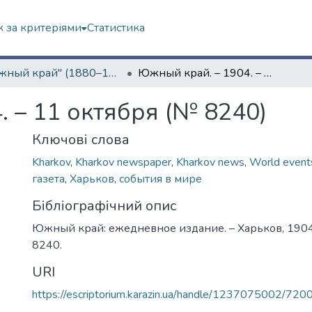
 за критеріями
Статистика
"Южный край" (1880–1919 гг.)
Южный край. – 1904. – 11 октября (№ 8240)
 – 11 октября (№ 8240)
Ключові слова
Kharkov
,
Kharkov newspaper
,
Kharkov news
,
World event
газета
,
Харьков
,
события в мире
Бібліографічний опис
Южный край: ежедневное издание. – Харьков, 1904.
8240.
URI
https://escriptorium.karazin.ua/handle/1237075002/720