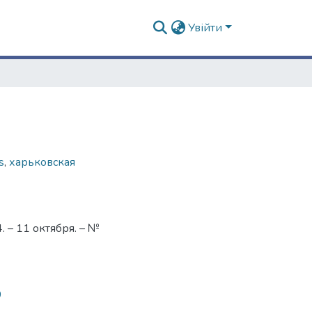
Увійти
s
,
харьковская
 – 11 октября. – №
0