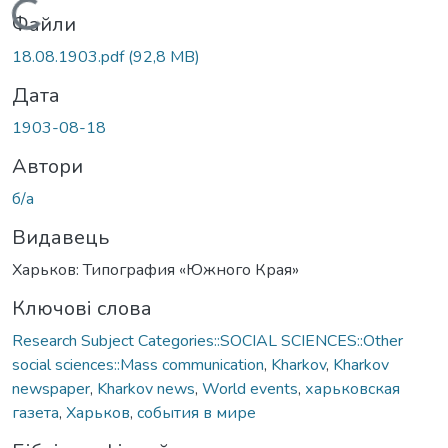
Вантажиться...
Файли
18.08.1903.pdf
(92,8 MB)
Дата
1903-08-18
Автори
б/а
Видавець
Харьков: Типография «Южного Края»
Ключові слова
Research Subject Categories::SOCIAL SCIENCES::Other
social sciences::Mass communication
,
Kharkov
,
Kharkov
newspaper
,
Kharkov news
,
World events
,
харьковская
газета
,
Харьков
,
события в мире