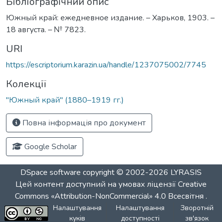
Бібліографічний опис
Южный край: ежедневное издание. – Харьков, 1903. –
18 августа. – № 7823.
URI
https://escriptorium.karazin.ua/handle/1237075002/7745
Колекції
"Южный край" (1880–1919 гг.)
Повна інформація про документ
Google Scholar
DSpace software
copyright © 2002-2026
LYRASIS
Цей контент доступний на умовах ліцензії
Creative
Commons «Attribution-NonCommercial» 4.0 Всесвітня
.
Налаштування
Налаштування
Зворотній
куків
доступності
зв'язок