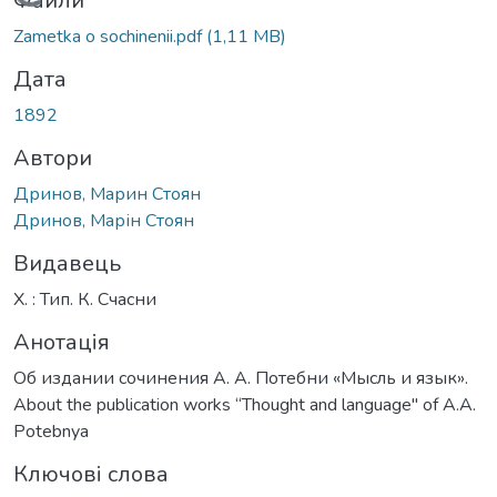
Вантажиться...
Файли
Zametka o sochinenii.pdf
(1,11 MB)
Дата
1892
Автори
Дринов, Марин Стоян
Дринов, Марін Стоян
Видавець
Х. : Тип. К. Счасни
Анотація
Об издании сочинения А. А. Потебни «Мысль и язык».
About the publication works “Thought and language" of A.A.
Potebnya
Ключові слова