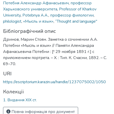
Потебня Александр Афанасьевич
,
профессор
Харьковского университета
,
Professor of Kharkov
University
,
Potebnya A.A.
,
профессор филологии
,
philologist
,
«Мысль и язык»
,
“Thought and language"
Бібліографічний опис
Дринов, Марин Стоян. Заметка о сочинении А.А.
Потебни «Мысль и язык» // Памяти Александра
Афанасьевича Потебни : [† 29 ноября 1891 г.] с
приложением портрета. – Х. : Тип. К. Счасни, 1892. – С.
69–70.
URI
https://escriptorium.karazin.ua/handle/1237075002/1050
Колекції
1. Видання ХІХ ст.
Повна інформація про документ