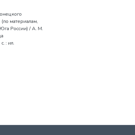
Донецкого
 (по материалам,
а России) / А. М.
да
. : ил.
3