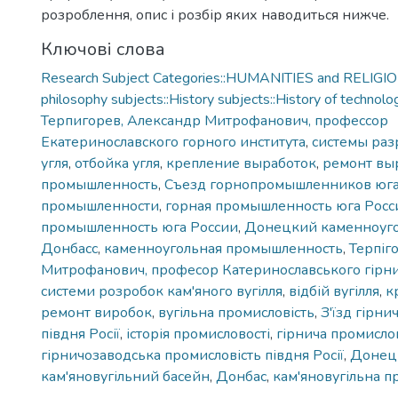
розроблення, опис і розбір яких наводиться нижче.
Ключові слова
Research Subject Categories::HUMANITIES and RELIGION
philosophy subjects::History subjects::History of technolo
Терпигорев, Александр Митрофанович, профессор
Екатеринославского горного института
,
системы раз
угля
,
отбойка угля
,
крепление выработок
,
ремонт вы
промышленность
,
Съезд горнопромышленников юга
промышленности
,
горная промышленность юга Росс
промышленность юга России
,
Донецкий каменноуго
Донбасс
,
каменноугольная промышленность
,
Терпіг
Митрофанович, професор Катеринославського гірнич
системи розробок кам'яного вугілля
,
відбій вугілля
,
к
ремонт виробок
,
вугільна промисловість
,
З'їзд гірн
півдня Росії
,
історія промисловості
,
гірнича промислов
гірничозаводська промисловість півдня Росії
,
Донец
кам'яновугільний басейн
,
Донбас
,
кам'яновугільна п