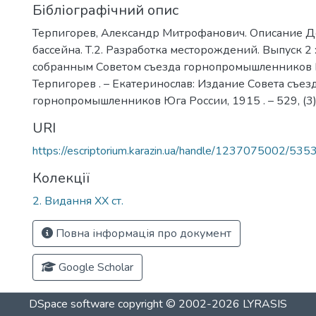
Бібліографічний опис
Терпигорев, Александр Митрофанович. Описание 
бассейна. Т.2. Разработка месторождений. Выпуск 2 :
собранным Советом съезда горнопромышленников Юг
Терпигорев . – Екатеринослав: Издание Совета съез
горнопромышленников Юга России, 1915 . – 529, (3) с
URI
https://escriptorium.karazin.ua/handle/1237075002/535
Колекції
2. Видання ХХ ст.
Повна інформація про документ
Google Scholar
DSpace software
copyright © 2002-2026
LYRASIS