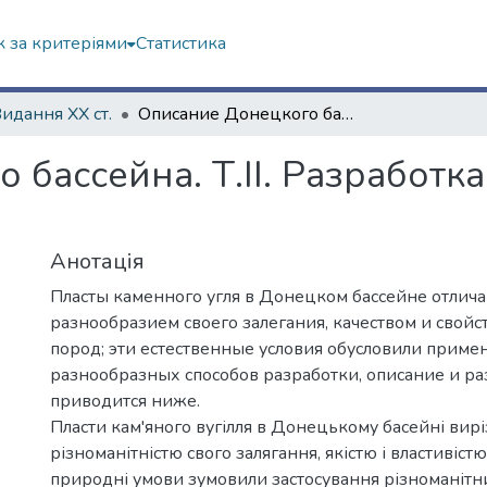
 за критеріями
Статистика
Видання ХХ ст.
Описание Донецкого бассейна. Т.II. Разработка месторождений. Выпуск II
 бассейна. Т.II. Разработк
Анотація
Пласты каменного угля в Донецком бассейне отлич
разнообразием своего залегания, качеством и свой
пород; эти естественные условия обусловили приме
разнообразных способов разработки, описание и р
приводится ниже.
Пласти кам'яного вугілля в Донецькому басейні вир
різноманітністю свого залягання, якістю і властивістю
природні умови зумовили застосування різноманітни