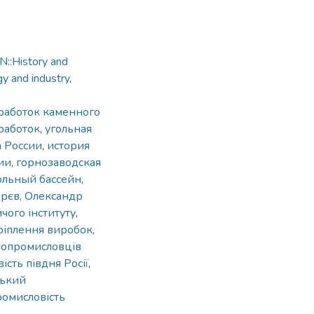
::History and
gy and industry
,
работок каменного
работок
,
угольная
 России
,
история
ии
,
горнозаводская
льный бассейн
,
орєв, Олександр
ого інституту
,
ріплення виробок
,
ичопромисловців
ість півдня Росії
,
ький
ромисловість