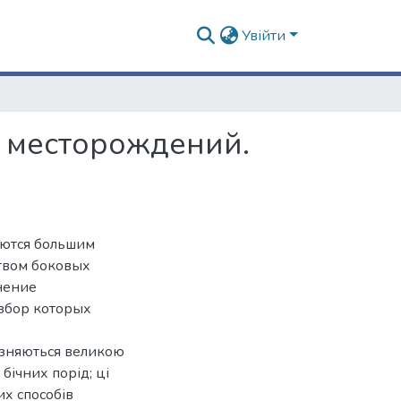
Увійти
а месторождений.
аются большим
ством боковых
нение
азбор которых
ізняються великою
 бічних порід; ці
х способів