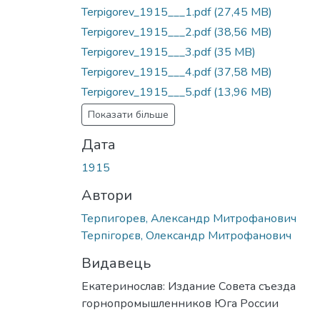
Terpigorev_1915___1.pdf
(27,45 MB)
Terpigorev_1915___2.pdf
(38,56 MB)
Terpigorev_1915___3.pdf
(35 MB)
Terpigorev_1915___4.pdf
(37,58 MB)
Terpigorev_1915___5.pdf
(13,96 MB)
Показати більше
Дата
1915
Автори
Терпигорев, Александр Митрофанович
Терпігорєв, Олександр Митрофанович
Видавець
Екатеринослав: Издание Совета съезда
горнопромышленников Юга России