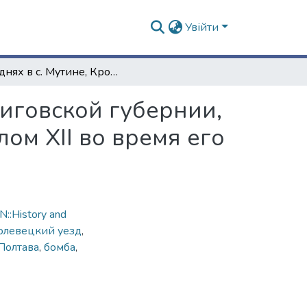
Увійти
На днях в с. Мутине, Кролевецкого уезда, Черниговской губернии, найдены 2 старинные бомбы [оброненные Карлом XII во время его движения через Мутин на Полтаву]
ниговской губернии,
ом XII во время его
::History and
олевецкий уезд
,
Полтава
,
бомба
,