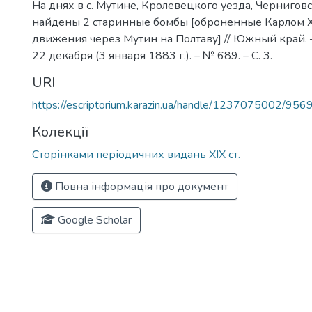
На днях в с. Мутине, Кролевецкого уезда, Чернигов
найдены 2 старинные бомбы [оброненные Карлом XI
движения через Мутин на Полтаву] // Южный край. –
22 декабря (3 января 1883 г.). – № 689. – С. 3.
URI
https://escriptorium.karazin.ua/handle/1237075002/956
Колекції
Сторінками періодичних видань ХІХ ст.
Повна інформація про документ
Google Scholar