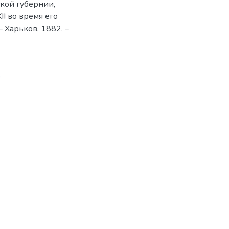
ской губернии,
I во время его
 Харьков, 1882. –
9