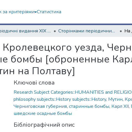
 за критеріями
Статистика
Періодичні видання ХІХ ст.
Сторінками періодичних видань ХІХ ст.
, Кролевецкого уезда, Чер
е бомбы [оброненные Карл
ин на Полтаву]
Ключові слова
Research Subject Categories::HUMANITIES and RELIGION
philosophy subjects::History subjects::History
,
Мутин
,
Кр
Черниговская губерния
,
старинные бомбы
,
Карл XII
,
шведские осадные бомбы
Бібліографічний опис