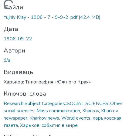
Вантажиться...
Файли
Yujniy Kray - 1906 - 7 - 9-9-2 .pdf
(42,4 MB)
Дата
1906-09-22
Автори
б/а
Видавець
Харьков: Типография «Южного Края»
Ключові слова
Research Subject Categories::SOCIAL SCIENCES::Other
social sciences::Mass communication
,
Kharkov
,
Kharkov
newspaper
,
Kharkov news
,
World events
,
харьковская
газета
,
Харьков
,
события в мире