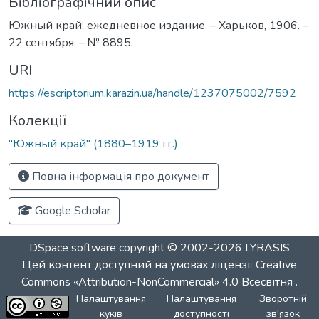
Бібліографічний опис
Южный край: ежедневное издание. – Харьков, 1906. –
22 сентября. – № 8895.
URI
https://escriptorium.karazin.ua/handle/1237075002/7592
Колекції
"Южный край" (1880–1919 гг.)
Повна інформація про документ
Google Scholar
DSpace software
copyright © 2002-2026
LYRASIS
Цей контент доступний на умовах ліцензії
Creative
Commons «Attribution-NonCommercial» 4.0 Всесвітня
.
Налаштування
Налаштування
Зворотній
куків
доступності
зв'язок