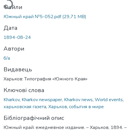
Файли
Южный край №5-052.pdf
(29,71 MB)
Дата
1894-08-24
Автори
б/а
Видавець
Харьков: Типография «Южного Края»
Ключові слова
Kharkov
,
Kharkov newspaper
,
Kharkov news
,
World events
,
харьковская газета
,
Харьков
,
события в мире
Бібліографічний опис
Южный край: ежедневное издание. – Харьков, 1894. –