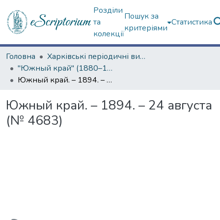
Розділи
Пошук за
та
Статистика
критеріями
колекції
Головна
Харківські періодичні видання
"Южный край" (1880–1919 гг.)
Южный край. – 1894. – 24 августа (№ 4683)
Южный край. – 1894. – 24 августа
(№ 4683)
ажиться...