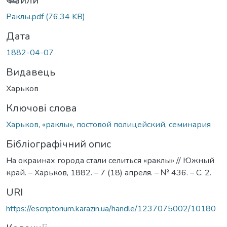
Вантажиться...
Файли
Раклы.pdf
(76,34 KB)
Дата
1882-04-07
Видавець
Харьков
Ключові слова
Харьков
,
«раклы»
,
постовой полицейский
,
семинария
Бібліографічний опис
На окраинах города стали селиться «раклы» // Южный
край. – Харьков, 1882. – 7 (18) апреля. – № 436. – С. 2.
URI
https://escriptorium.karazin.ua/handle/1237075002/10180