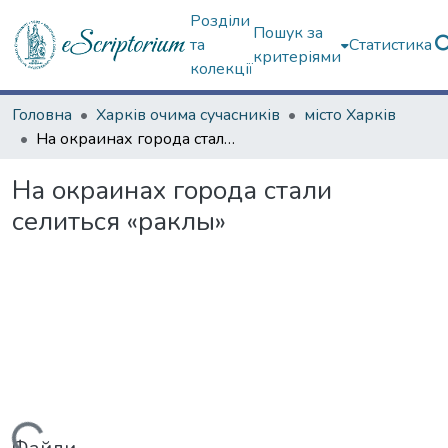
Розділи
Пошук за
та
Статистика
критеріями
колекції
Головна
Харків очима сучасників
місто Харків
На окраинах города стали селиться «раклы»
На окраинах города стали
селиться «раклы»