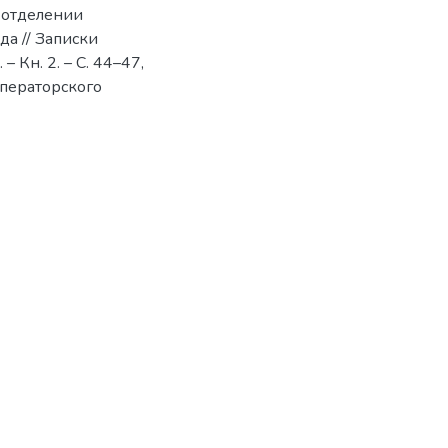
 отделении
да // Записки
 Кн. 2. – С. 44–47,
мператорского