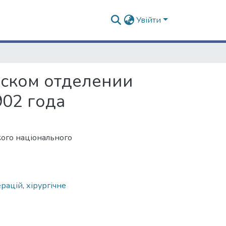
Увійти
еском отделении
902 года
кого національного
ерацій
,
хірургічне