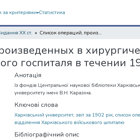
 за критеріями
Статистика
Видання ХХ ст.
Список операций, произведенных в хирургическом отделении Харьковского военного госпиталя в течении 1902 года
произведенных в хирургич
ого госпиталя в течении 1
Анотація
Із фондів Центральної наукової бібліотеки Харківсь
університету імені В.Н. Каразіна.
Ключові слова
Харківський університет
,
звіт за 1902 рік
,
список оп
відділення Харківського військового шпиталю
Бібліографічний опис