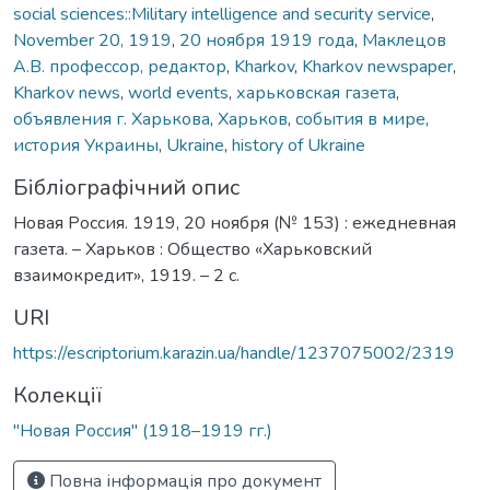
social sciences::Military intelligence and security service
,
November 20, 1919
,
20 ноября 1919 года
,
Маклецов
А.В. профессор, редактор
,
Kharkov
,
Kharkov newspaper
,
Kharkov news
,
world events
,
харьковская газета
,
объявления г. Харькова
,
Харьков
,
события в мире
,
история Украины
,
Ukraine
,
history of Ukraine
Бібліографічний опис
Новая Россия. 1919, 20 ноября (№ 153) : ежедневная
газета. – Харьков : Общество «Харьковский
взаимокредит», 1919. – 2 с.
URI
https://escriptorium.karazin.ua/handle/1237075002/2319
Колекції
"Новая Россия" (1918–1919 гг.)
Повна інформація про документ