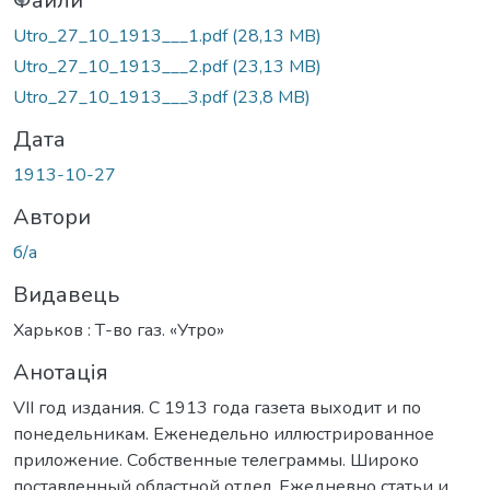
ться...
Файли
Utro_27_10_1913___1.pdf
(28,13 MB)
Utro_27_10_1913___2.pdf
(23,13 MB)
Utro_27_10_1913___3.pdf
(23,8 MB)
Дата
1913-10-27
Автори
б/а
Видавець
Харьков : Т-во газ. «Утро»
Анотація
VII год издания. С 1913 года газета выходит и по
понедельникам. Еженедельно иллюстрированное
приложение. Собственные телеграммы. Широко
поставленный областной отдел. Ежедневно статьи и