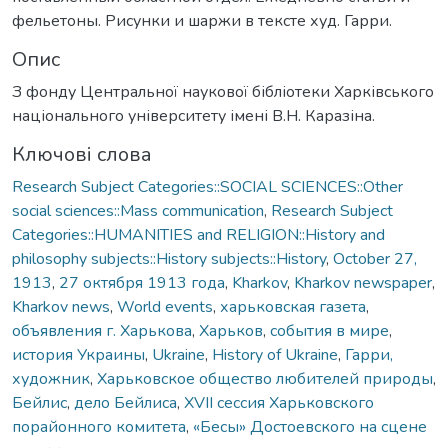
фельетоны. Рисунки и шаржи в тексте худ. Гарри.
Опис
З фонду Центральної наукової бібліотеки Харківського
національного університету імені В.Н. Каразіна.
Ключові слова
Research Subject Categories::SOCIAL SCIENCES::Other
social sciences::Mass communication
,
Research Subject
Categories::HUMANITIES and RELIGION::History and
philosophy subjects::History subjects::History
,
October 27,
1913
,
27 октября 1913 года
,
Kharkov
,
Kharkov newspaper
,
Kharkov news
,
World events
,
харьковская газета
,
объявления г. Харькова
,
Харьков
,
события в мире
,
история Украины
,
Ukraine
,
History of Ukraine
,
Гарри,
художник
,
Харьковское общество любителей природы
,
Бейлис
,
дело Бейлиса
,
XVII сессия Харьковского
порайонного комитета
,
«Бесы» Достоевского на сцене