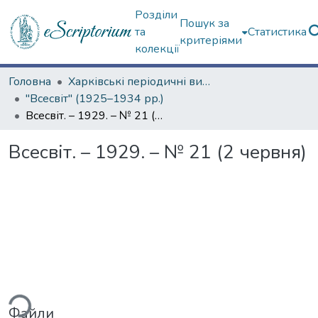
Розділи
Пошук за
та
Статистика
критеріями
колекції
Головна
Харківські періодичні видання
"Всесвіт" (1925–1934 рр.)
Всесвіт. – 1929. – № 21 (2 червня)
Всесвіт. – 1929. – № 21 (2 червня)
ться...
Файли