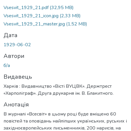
Vsesvit_1929_21.pdf
(32,95 MB)
Vsesvit_1929_21_icon.jpg
(2,33 MB)
Vsesvit_1929_21_master.jpg
(1,52 MB)
Дата
1929-06-02
Автори
б/а
Видавець
Харків : Видавництво «Вісті ВУЦВК». Держтрест
«Харполіграф». Друга друкарня ім. В. Блакитного.
Анотація
В журналі «Всесвіт» в цьому році буде вміщено 60
повістей та оповідань найліпших українських, руських і
західноєвропейських письменників, 200 нарисів, на