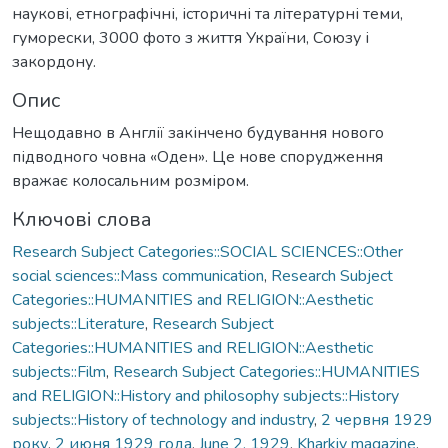
наукові, етнографічні, історичні та літературні теми,
гуморески, 3000 фото з життя України, Союзу і
закордону.
Опис
Нещодавно в Англії закінчено будування нового
підводного човна «Оден». Це нове спорудження
вражає колосальним розміром.
Ключові слова
Research Subject Categories::SOCIAL SCIENCES::Other
social sciences::Mass communication
,
Research Subject
Categories::HUMANITIES and RELIGION::Aesthetic
subjects::Literature
,
Research Subject
Categories::HUMANITIES and RELIGION::Aesthetic
subjects::Film
,
Research Subject Categories::HUMANITIES
and RELIGION::History and philosophy subjects::History
subjects::History of technology and industry
,
2 червня 1929
року
,
2 июня 1929 года
,
June 2, 1929
,
Kharkiv magazine
,