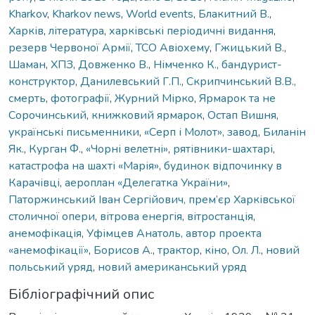
Kharkov
,
Kharkov news
,
World events
,
Блакитний В.
,
Харків
,
література
,
харківські періодичні видання
,
резерв Червоної Армії
,
ТСО Авіохему
,
Гжицький В.
,
Шаман
,
ХПЗ
,
Довженко В.
,
Німченко К., бандурист-
конструктор
,
Данилевський Г.П.
,
Скрипчинський В.В.,
смерть
,
фотографії
,
Журний Мірко
,
Ярмарок та не
Сорочинський
,
книжковий ярмарок
,
Остап Вишня
,
українські письменники
,
«Серп і Молот», завод
,
Биланін
Як.
,
Курган Ф.
,
«Чорні велетні»
,
рятівники-шахтарі
,
катастрофа на шахті «Марія»
,
будинок відпочинку в
Карачівці
,
аероплан «Делегатка України»
,
Паторжинський Іван Сергійович, прем’єр Харківської
столичної опери
,
вітрова енергія
,
вітростанція
,
анемофікація
,
Уфімцев Анатоль, автор проекта
«анемофікації»
,
Борисов А.
,
трактор
,
кіно
,
Ол. Л.
,
новий
польський уряд
,
новий американський уряд
Бібліографічний опис