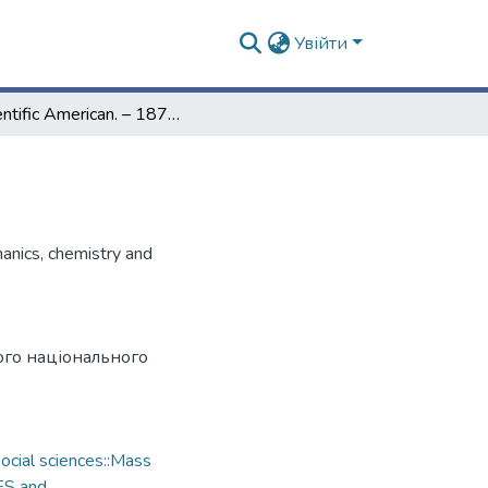
Увійти
Scientific American. – 1873. – Vol. 29, № 16
hanics, chemistry and
ого національного
cial sciences::Mass
ES and