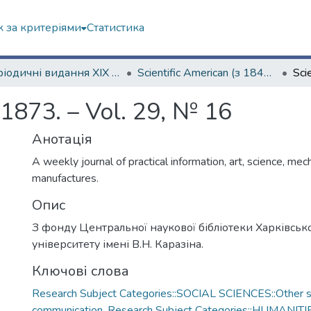
 за критеріями
Статистика
Періодичні видання ХІХ ст.
Scientific American (з 1845 р.)
 1873. – Vol. 29, № 16
Анотація
A weekly journal of practical information, art, science, mec
manufactures.
Опис
З фонду Центральної наукової бібліотеки Харківськ
університету імені В.Н. Каразіна.
Ключові слова
Research Subject Categories::SOCIAL SCIENCES::Other so
communication
,
Research Subject Categories::HUMANITI