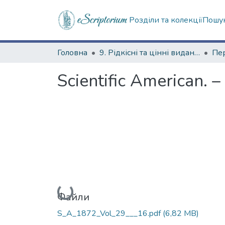
Розділи та колекції
Пошук
Головна
9. Рідкісні та цінні видання
Scientific American. –
Вантажиться...
Файли
S_A_1872_Vol_29___16.pdf
(6,82 MB)