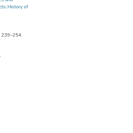
ts::History of
P. 239–254.
5