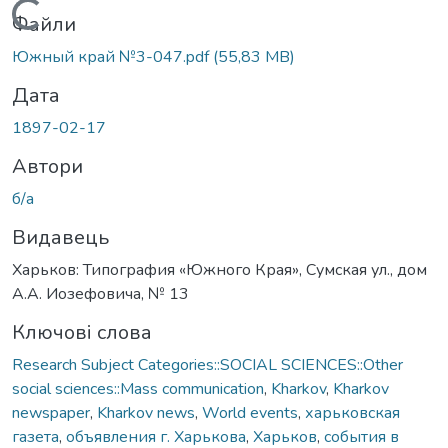
Вантажиться...
Файли
Южный край №3-047.pdf
(55,83 MB)
Дата
1897-02-17
Автори
б/а
Видавець
Харьков: Типография «Южного Края», Сумская ул., дом
А.А. Иозефовича, № 13
Ключові слова
Research Subject Categories::SOCIAL SCIENCES::Other
social sciences::Mass communication
,
Kharkov
,
Kharkov
newspaper
,
Kharkov news
,
World events
,
харьковская
газета
,
объявления г. Харькова
,
Харьков
,
события в