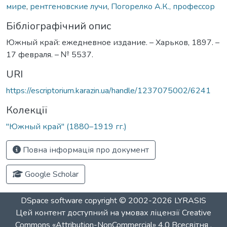
мире
,
рентгеновские лучи
,
Погорелко А.К., профессор
Бібліографічний опис
Южный край: ежедневное издание. – Харьков, 1897. –
17 февраля. – № 5537.
URI
https://escriptorium.karazin.ua/handle/1237075002/6241
Колекції
"Южный край" (1880–1919 гг.)
Повна інформація про документ
Google Scholar
DSpace software
copyright © 2002-2026
LYRASIS
Цей контент доступний на умовах ліцензії
Creative
Commons «Attribution-NonCommercial» 4.0 Всесвітня
.