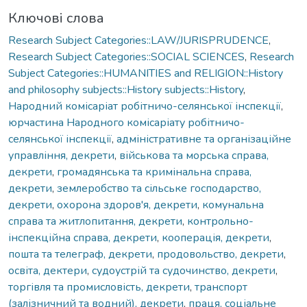
Ключові слова
Research Subject Categories::LAW/JURISPRUDENCE
,
Research Subject Categories::SOCIAL SCIENCES
,
Research
Subject Categories::HUMANITIES and RELIGION::History
and philosophy subjects::History subjects::History
,
Народний комісаріат робітничо-селянської інспекції
,
юрчастина Народного комісаріату робітничо-
селянської інспекції
,
адміністративне та організаційне
управління, декрети
,
військова та морська справа,
декрети
,
громадянська та кримінальна справа,
декрети
,
землеробство та сільське господарство,
декрети
,
охорона здоров'я, декрети
,
комунальна
справа та житлопитання, декрети
,
контрольно-
інспекційна справа, декрети
,
кооперація, декрети
,
пошта та телеграф, декрети
,
продовольство, декрети
,
освіта, дектери
,
судоустрій та судочинство, декрети
,
торгівля та промисловість, декрети
,
транспорт
(залізничний та водний), декрети
,
праця, соціальне