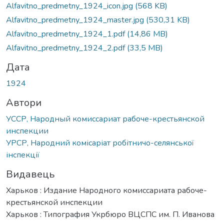
Alfavitno_predmetny_1924_icon.jpg
(568 KB)
Alfavitno_predmetny_1924_master.jpg
(530,31 KB)
Alfavitno_predmetny_1924_1.pdf
(14,86 MB)
Alfavitno_predmetny_1924_2.pdf
(33,5 MB)
Дата
1924
Автори
УССР, Народный комиссариат рабоче-крестьянской
инспекции
УРСР, Народний комісаріат робітничо-селянської
інспекції
Видавець
Харьков : Издание Народного комиссариата рабоче-
крестьянской инспекции
Харьков : Типография Укрбюро ВЦСПС им. П. Иванова