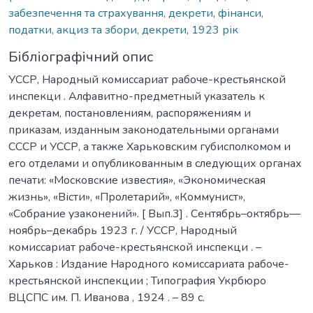
забезпечення та страхування, декрети
,
фінанси,
податки, акциз та збори, декрети
,
1923 рік
Бібліографічний опис
УССР, Народный комиссариат рабоче-крестьянской
инспекци . Алфавитно-предметный указатель к
декретам, постановлениям, распоряжениям и
приказам, изданным законодательными органами
СССР и УССР, а также Харьковским губисполкомом и
его отделами и опубликованным в следующих органах
печати: «Московские известия», «Экономическая
жизнь», «Вісти», «Пролетарий», «Коммунист»,
«Собрание узаконений». [ Вып.3] . Сентябрь–октябрь—
ноябрь–декабрь 1923 г. / УССР, Народный
комиссариат рабоче-крестьянской инспекци . –
Харьков : Издание Народного комиссариата рабоче-
крестьянской инспекции ; Типография Укрбюро
ВЦСПС им. П. Иванова , 1924 . – 89 с.