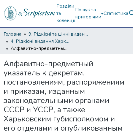
Розділи
Пошук за
та
Статистика
критеріями
колекції
Головна
9. Рідкісні та цінні видання
4. Рідкісні видання Харкова ХХ ст.
Алфавитно-предметный указатель к декретам, постановлениям, распоряжениям и приказам, изданным законодательными органами СССР и УССР, а также Харьковским губисполкомом и его отделами и опубликованным в следующих органах печати: «Московские известия», «Экономическая жизнь», «Вісти», «Пролетарий», «Коммунист», «Собрание узаконений». [Вып.3]. Сентябрь–октябрь—ноябрь–декабрь 1923 г.
Алфавитно-предметный
указатель к декретам,
постановлениям, распоряжениям
и приказам, изданным
законодательными органами
СССР и УССР, а также
Харьковским губисполкомом и
его отделами и опубликованным