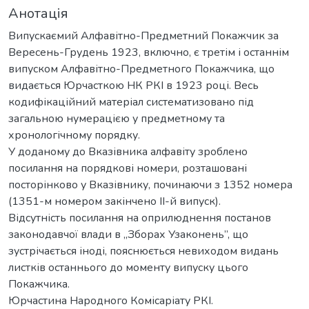
Анотація
Випускаємий Алфавітно-Предметний Покажчик за
Вересень-Грудень 1923, включно, є третім і останнім
випуском Алфавітно-Предметного Покажчика, що
видається Юрчасткою НК РКІ в 1923 році. Весь
кодифікаційний матеріал систематизовано під
загальною нумерацією у предметному та
хронологічному порядку.
У доданому до Вказівника алфавіту зроблено
посилання на порядкові номери, розташовані
посторінково у Вказівнику, починаючи з 1352 номера
(1351-м номером закінчено II-й випуск).
Відсутність посилання на оприлюднення постанов
законодавчої влади в „Зборах Узаконень”, що
зустрічається іноді, пояснюється невиходом видань
листків останнього до моменту випуску цього
Покажчика.
Юрчастина Народного Комісаріату РКІ.