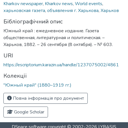
Kharkov newspaper
,
Kharkov news
,
World events
,
харьковская газета
,
объявления г. Харькова
,
Харьков
Бібліографічний опис
Южный край : ежедневное издание. Газета
общественная, литературная и политическая. –
Харьков, 1882. – 26 сентября (8 октября). – № 603.
URI
https://escriptorium.karazin.ua/handle/1237075002/4861
Колекції
"Южный край" (1880–1919 гг.)
Повна інформація про документ
Google Scholar
DSpace software
copyright © 2002-2026
LYRASIS