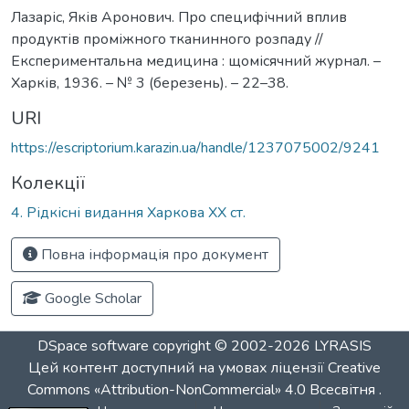
Лазаріс, Яків Аронович. Про специфічний вплив
продуктів проміжного тканинного розпаду //
Експериментальна медицина : щомісячний журнал. –
Харків, 1936. – № 3 (березень). – 22–38.
URI
https://escriptorium.karazin.ua/handle/1237075002/9241
Колекції
4. Рідкісні видання Харкова ХХ ст.
Повна інформація про документ
Google Scholar
DSpace software
copyright © 2002-2026
LYRASIS
Цей контент доступний на умовах ліцензії
Creative
Commons «Attribution-NonCommercial» 4.0 Всесвітня
.