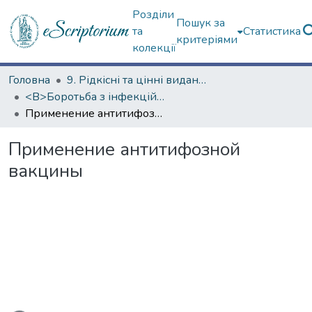
Розділи
Пошук за
та
Статистика
критеріями
колекції
Головна
9. Рідкісні та цінні видання
<B>Боротьба з інфекційними хворобами</B>
Применение антитифозной вакцины
Применение антитифозной
вакцины