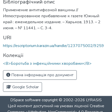
Бібліографічний опис
Применение антитифозной вакцины //
Иллюстрированное прибавление к газете Южный
край : еженедельное издание. – Харьков, 1913. – 2
июня. – № 11441. – С. 3-4.
URI
https://escriptorium.karazin.ua/handle/1237075002/9259
Колекції
<B>Боротьба з інфекційними хворобами</B>
Повна інформація про документ
Google Scholar
DSpace software
copyright © 2002-2026
LYRASIS
Цей контент доступний на умовах ліцензії
Creative