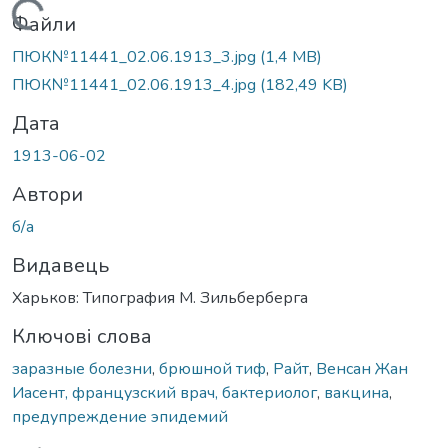
Вантажиться...
Файли
ПЮК№11441_02.06.1913_3.jpg
(1,4 MB)
ПЮК№11441_02.06.1913_4.jpg
(182,49 KB)
Дата
1913-06-02
Автори
б/а
Видавець
Харьков: Типография М. Зильберберга
Ключові слова
заразные болезни
,
брюшной тиф
,
Райт
,
Венсан Жан
Иасент, французский врач, бактериолог
,
вакцина
,
предупреждение эпидемий