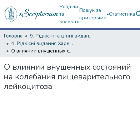
Розділи
Пошук за
та
Статистика
критеріями
колекції
Головна
9. Рідкісні та цінні видання
4. Рідкісні видання Харкова ХХ ст.
О влиянии внушенных состояний на колебания пищеварительного лейкоцитоза
О влиянии внушенных состояний
на колебания пищеварительного
лейкоцитоза