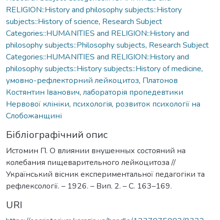
RELIGION::History and philosophy subjects::History
subjects::History of science
,
Research Subject
Categories::HUMANITIES and RELIGION::History and
philosophy subjects::Philosophy subjects
,
Research Subject
Categories::HUMANITIES and RELIGION::History and
philosophy subjects::History subjects::History of medicine
,
умовно-рефлекторний лейкоцитоз
,
Платонов
Костянтин Іванович
,
лабораторія пропедевтики
Нервової клініки
,
психологія
,
розвиток психології на
Слобожанщині
Бібліографічний опис
Истомин П. О влиянии внушенных состояний на
колебания пищеварительного лейкоцитоза //
Український вісник експериментальної педагогіки та
рефлексології. – 1926. – Вип. 2. – С. 163–169.
URI