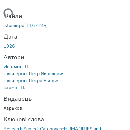
иться...
Файли
Istomin.pdf
(4,67 MB)
Дата
1926
Автори
Истомин, П.
Гальперин, Петр Яковлевич
Гальперин, Петро Якович
Істомін, П.
Видавець
Харьков
Ключові слова
Research Subject Categories::HUMANITIES and