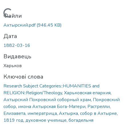
Вантажиться...
Файли
Ахтырский.pdf
(946,45 KB)
Дата
1882-03-16
Видавець
Харьков
Ключові слова
Research Subject Categories::HUMANITIES and
RELIGION::Religion/Theology
,
Харьковская епархия
,
Ахтырский Покровский соборный храм
,
Покровский
собор
,
икона Ахтырская Бога-Матери
,
Растрелли
,
Елизавета, императрица
,
Ахтырка
,
собор в Ахтырке
,
1819 год
,
духовное училище
,
богадельня