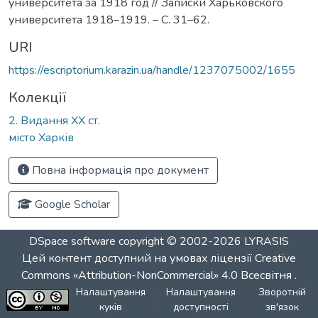
университета за 1918 год // Записки Харьковского
университета 1918–1919. – С. 31–62.
URI
https://escriptorium.karazin.ua/handle/1237075002/1655
Колекції
2. Видання ХХ ст.
місто Харків
Повна інформація про документ
Google Scholar
DSpace software
copyright © 2002-2026
LYRASIS
Цей контент доступний на умовах ліцензії
Creative
Commons «Attribution-NonCommercial» 4.0 Всесвітня
.
Налаштування
Налаштування
Зворотній
куків
доступності
зв'язок