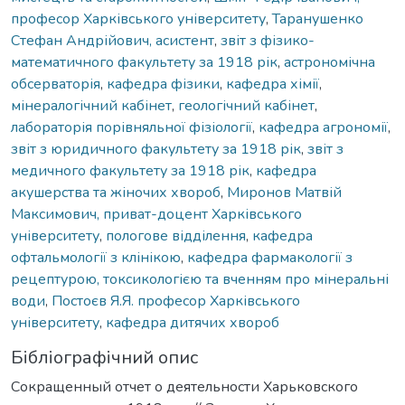
професор Харківського університету
,
Таранушенко
Стефан Андрійович, асистент
,
звіт з фізико-
математичного факультету за 1918 рік
,
астрономічна
обсерваторія
,
кафедра фізики
,
кафедра хімії
,
мінералогічний кабінет
,
геологічний кабінет
,
лабораторія порівняльної фізіології
,
кафедра агрономії
,
звіт з юридичного факультету за 1918 рік
,
звіт з
медичного факультету за 1918 рік
,
кафедра
акушерства та жіночих хвороб
,
Миронов Матвій
Максимович, приват-доцент Харківського
університету
,
пологове відділення
,
кафедра
офтальмології з клінікою
,
кафедра фармакології з
рецептурою, токсикологією та вченням про мінеральні
води
,
Постоєв Я.Я. професор Харківського
університету
,
кафедра дитячих хвороб
Бібліографічний опис
Сокращенный отчет о деятельности Харьковского