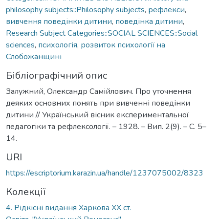
philosophy subjects::Philosophy subjects
,
рефлекси
,
вивчення поведінки дитини
,
поведінка дитини
,
Research Subject Categories::SOCIAL SCIENCES::Social
sciences
,
психологія
,
розвиток психології на
Слобожанщині
Бібліографічний опис
Залужний, Олександр Самійлович. Про уточнення
деяких основних понять при вивченні поведінки
дитини // Український вісник експериментальної
педагогіки та рефлексології. – 1928. – Вип. 2(9). – С. 5–
14.
URI
https://escriptorium.karazin.ua/handle/1237075002/8323
Колекції
4. Рідкісні видання Харкова ХХ ст.