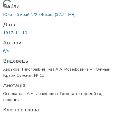
Вантажиться...
Файли
Южный край №2-055.pdf
(32,74 MB)
Дата
1917-11-10
Автори
б/а
Видавець
Харьков: Типография Т-ва А.А. Иозефовича – «Южный
Край», Сумская, № 13
Анотація
Основатель А.А. Иозефович. Тридцать седьмой год
издания.
Ключові слова