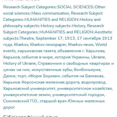
Research Subject Categories::SOCIAL SCIENCES::Other
social sciences::Mass communication
,
Research Subject
Categories::HUMANITIES and RELIGION::History and
philosophy subjects::History subjects::History
,
Research
Subject Categories::HUMANITIES and RELIGION::Aesthetic
subjects::Theatre
,
September 17, 1913
,
17 сентября 1913
года
,
Kharkov
,
Kharkov newspaper
,
Kharkov news
,
World
events
,
харьковская газета
,
объявления г. Харькова
,
Харьков
,
события в мире
,
история Украины
,
Ukraine
,
History of Ukraine
,
Справочник о свободных квартирах и
ценах на них
,
искусственные зубы
,
бонбоньерка
,
Делис, торт
,
«Жорж Борман»
,
события на Балканах
,
Харьков-Херсонская железная дорога
,
водопровод
,
Харьковский университет
,
университетское хозяйство
,
университетские земли
,
университетский городок
,
Соколовский П.О., старший врач Южных железных
дорог