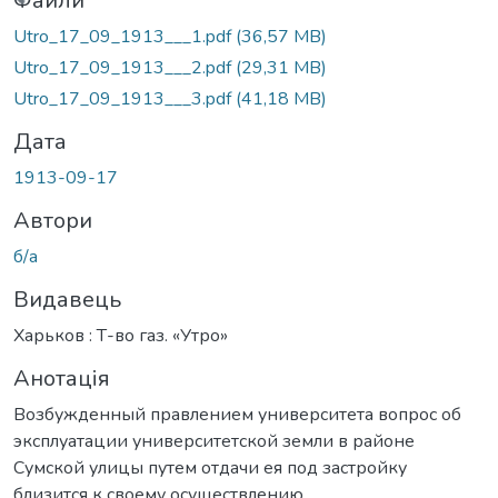
ться...
Файли
Utro_17_09_1913___1.pdf
(36,57 MB)
Utro_17_09_1913___2.pdf
(29,31 MB)
Utro_17_09_1913___3.pdf
(41,18 MB)
Дата
1913-09-17
Автори
б/а
Видавець
Харьков : Т-во газ. «Утро»
Анотація
Возбужденный правлением университета вопрос об
эксплуатации университетской земли в районе
Сумской улицы путем отдачи ея под застройку
близится к своему осуществлению.