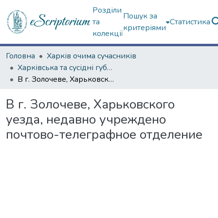
Розділи
Пошук за
та
Статистика
критеріями
колекції
Головна
Харків очима сучасників
Харківська та сусідні губернії
В г. Золочеве, Харьковского уезда, недавно учреждено почтово-телеграфное отделение
В г. Золочеве, Харьковского
уезда, недавно учреждено
почтово-телеграфное отделение