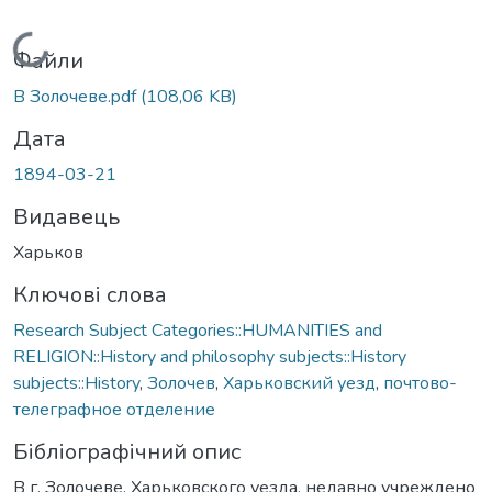
Вантажиться...
Файли
В Золочеве.pdf
(108,06 KB)
Дата
1894-03-21
Видавець
Харьков
Ключові слова
Research Subject Categories::HUMANITIES and
RELIGION::History and philosophy subjects::History
subjects::History
,
Золочев
,
Харьковский уезд
,
почтово-
телеграфное отделение
Бібліографічний опис
В г. Золочеве, Харьковского уезда, недавно учреждено