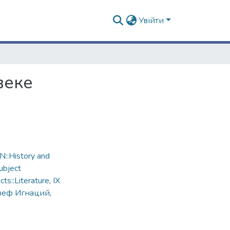
Увійти
веке
::History and
ubject
s::Literature
,
IX
зеф Игнаций
,