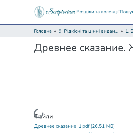
Розділи та колекції
Пошук
Головна
9. Рідкісні та цінні видання
1. 
Древнее сказание. 
Вантажиться...
Файли
Древнее сказание_1.pdf
(26,51 MB)