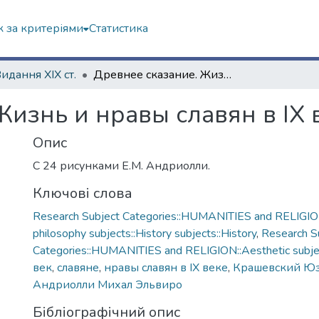
 за критеріями
Статистика
Видання ХІХ ст.
Древнее сказание. Жизнь и нравы славян в IX веке
Жизнь и нравы славян в IX 
Опис
С 24 рисунками Е.М. Андриолли.
Ключові слова
Research Subject Categories::HUMANITIES and RELIGION
philosophy subjects::History subjects::History
,
Research S
Categories::HUMANITIES and RELIGION::Aesthetic subject
век
,
славяне
,
нравы славян в IX веке
,
Крашевский Ю
Андриолли Михал Эльвиро
Бібліографічний опис