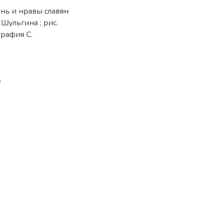
нь и нравы славян
. Шульгина ; рис.
графия С.
5