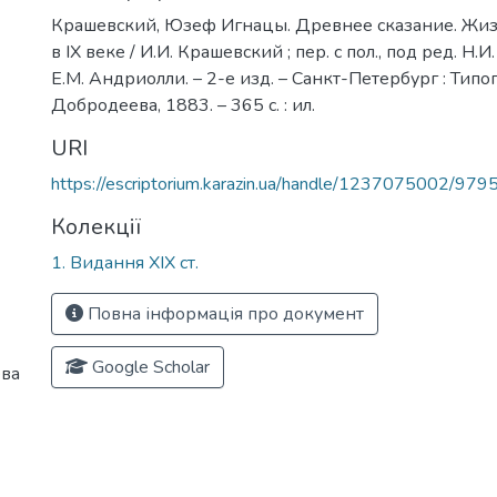
Крашевский, Юзеф Игнацы. Древнее сказание. Жиз
в IX веке / И.И. Крашевский ; пер. с пол., под ред. Н.И
Е.М. Андриолли. – 2-е изд. – Санкт-Петербург : Типо
Добродеева, 1883. – 365 с. : ил.
URI
https://escriptorium.karazin.ua/handle/1237075002/979
Колекції
1. Видання ХІХ ст.
Повна інформація про документ
Google Scholar
ева